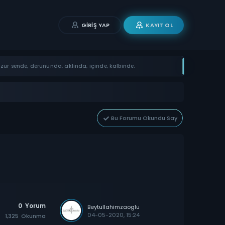
GIRIŞ YAP
KAYIT OL
ur sende, derununda, aklında, içinde, kalbinde.
Bu Forumu Okundu Say
0
Yorum
Beytullahimzaoglu
04-05-2020, 15:24
1,325
Okunma