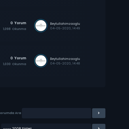
0
Yorum
Beytullahimzaoglu
04-05-2020, 14:49
1,098
Okunma
0
Yorum
Beytullahimzaoglu
04-05-2020, 14:48
1,030
Okunma
Forumda Ara
: