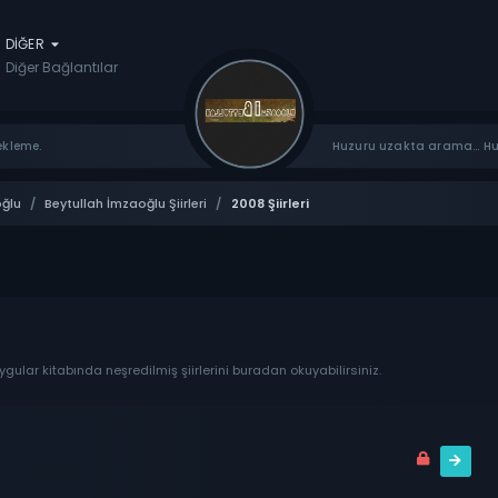
DIĞER
Diğer Bağlantılar
ekleme.
Huzuru uzakta arama... Huz
oğlu
/
Beytullah İmzaoğlu Şiirleri
/
2008 Şiirleri
ular kitabında neşredilmiş şiirlerini buradan okuyabilirsiniz.