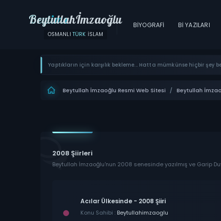
Beytullahİmzaoğlu
BIYOGRAFI
Bİ YAZILARI
OSMANLI
TÜRK
İSLAM
Yaptıkların için karşılık bekleme... Hatta mümkünse hiçbir şey b
Beytullah İmzaoğlu Resmi Web Sitesi
/
Beytullah İmza
2008 Şiirleri
Beytullah İmzaoğlu'nun 2008 senesinde yazılmış ve Garip Duyg
Acılar Ülkesinde - 2008 Şiiri
Konu Sahibi :
Beytullahimzaoglu